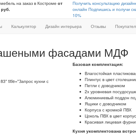
 мебель на заказ в Костроме
от
Получить консультацию дизайн
 руб.
онлайн
Подпишись и получи ск
10%
ы
Калькулятор
Дизайн интерьера
Отзывы
Покупате
рашеными фасадами МДФ
Базовая комплектация:
Влагостойкая пластиков
Плинтус в цвет столешн
83" title="Запрос кухни с
Петли с доводчиком
2х уровневая посудосуш
Алюминиевый поддон по
Ящики с доводчиком
Корпуса с кромкой ПВХ
Цоколь ПВХ в цвет корпу
Красивая лицевая фурни
Кухня укомплектована встро