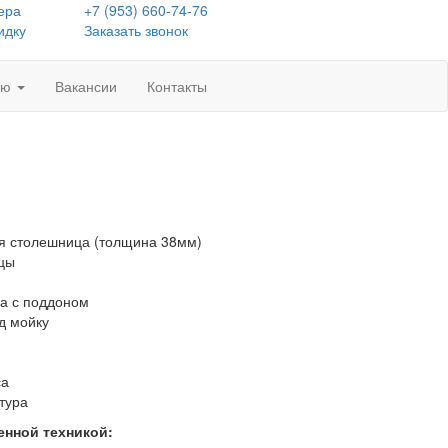
ера
+7 (953) 660-74-76
идку
Заказать звонок
лю
Вакансии
Контакты
ая столешница (толщина 38мм)
ицы
ка с поддоном
д мойку
са
тура
енной техникой: