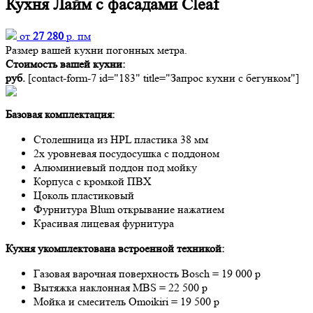
Кухня Лайм с фасадами Cleaf
от
27 280
р. пм
Размер вашей кухни
погонных метра.
Стоимость вашей кухни:
руб.
[contact-form-7 id="183" title="Запрос кухни с бегунком"]
Базовая комплектация:
Столешница из HPL пластика 38 мм
2х уровневая посудосушка с поддоном
Алюминиевый поддон под мойку
Корпуса с кромкой ПВХ
Цоколь пластиковый
Фурнитура Blum открывание нажатием
Красивая лицевая фурнитура
Кухня укомплектована встроенной техникой:
Газовая варочная поверхность Bosch = 19 000 р
Вытяжка наклонная MBS = 22 500 р
Мойка и смеситель Omoikiri = 19 500 р