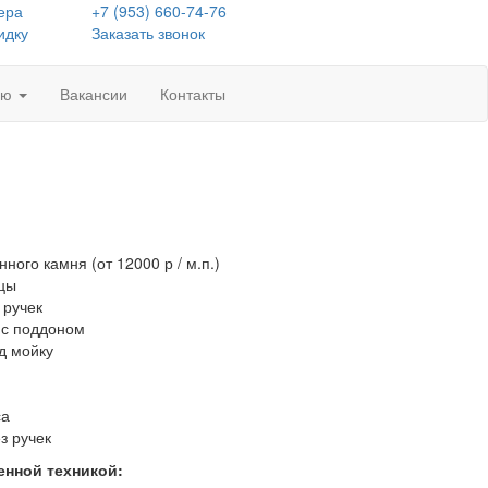
ера
+7 (953) 660-74-76
идку
Заказать звонок
лю
Вакансии
Контакты
ного камня (от 12000 р / м.п.)
ицы
 ручек
 с поддоном
д мойку
са
з ручек
енной техникой: