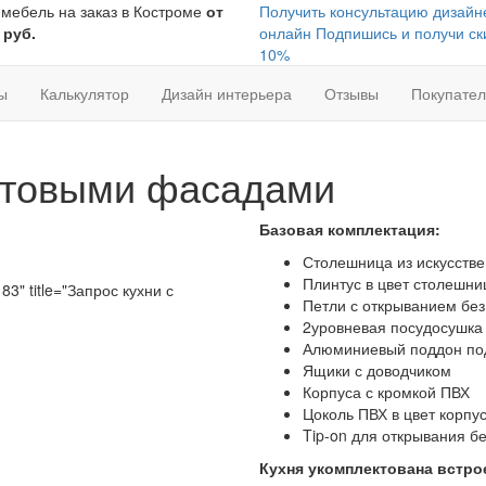
 мебель на заказ в Костроме
от
Получить консультацию дизайн
 руб.
онлайн
Подпишись и получи ск
10%
ы
Калькулятор
Дизайн интерьера
Отзывы
Покупате
матовыми фасадами
Базовая комплектация:
Столешница из искусствен
Плинтус в цвет столешн
83" title="Запрос кухни с
Петли с открыванием без
2уровневая посудосушка
Алюминиевый поддон по
Ящики с доводчиком
Корпуса с кромкой ПВХ
Цоколь ПВХ в цвет корпу
Tip-on для открывания бе
Кухня укомплектована встро